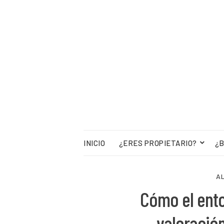
INICIO
¿ERES PROPIETARIO?
¿B
A
Cómo el ento
valoració