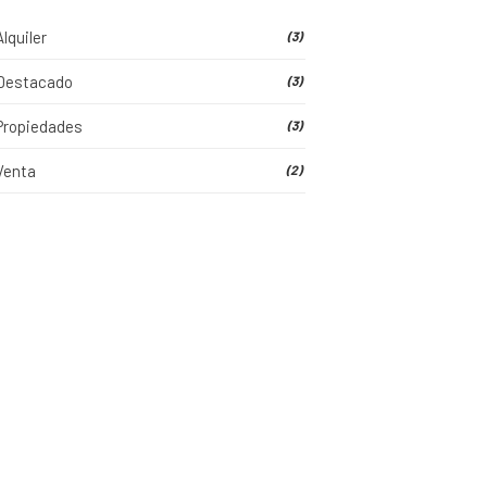
Alquiler
(3)
Destacado
(3)
Propiedades
(3)
Venta
(2)