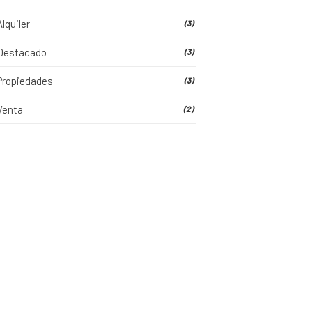
Alquiler
(3)
Destacado
(3)
Propiedades
(3)
Venta
(2)